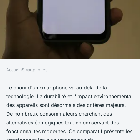
Accueil
›
Smartphones
SMARTPHONES
Comparatif smartphones : Les
Le choix d'un smartphone va au-delà de la
technologie. La durabilité et l'impact environnemental
choix les plus écologiques
des appareils sont désormais des critères majeurs.
De nombreux consommateurs cherchent des
Héloïse
•
9 octobre 2024
•
5 min de lecture
alternatives écologiques tout en conservant des
fonctionnalités modernes. Ce comparatif présente les