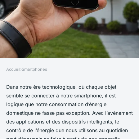
Accueil
›
Smartphones
SMARTPHONES
Comment utiliser votre
Dans notre ère technologique, où chaque objet
semble se connecter à notre smartphone, il est
smartphone pour suivre votre
logique que notre consommation d’énergie
consommation d'énergie
domestique ne fasse pas exception. Avec l’avènement
domestique?
des applications et des dispositifs intelligents, le
contrôle de l’énergie que nous utilisons au quotidien
Héloïse
•
18 septembre 2024
•
6 min de lecture