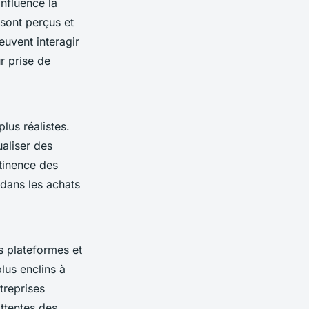
nfluence la
 sont perçus et
uvent interagir
r prise de
lus réalistes.
ualiser des
tinence des
 dans les achats
s plateformes et
lus enclins à
treprises
ttentes des