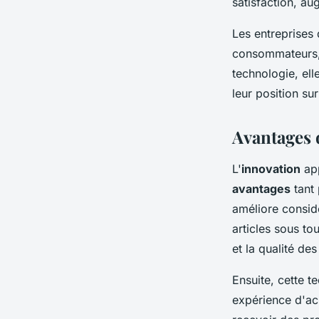
satisfaction, au
Les entreprises
consommateurs, m
technologie, el
leur position s
Avantages d
L'
innovation
app
avantages
tant 
améliore consid
articles sous to
et la qualité des
Ensuite, cette 
expérience d'ac