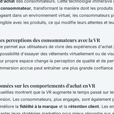
d'achat
des consommateurs. Cette technologie immersive i
u consommateur
, transformant la manière dont les produits
ngeant dans un environnement virtuel, les consommateurs pe
ngible avec les produits, ce qui modifie leurs attentes et leu
s perceptions des consommateurs avec la VR
elle permet aux utilisateurs de vivre des expériences d'achat p
possibilité d'essayer des vêtements virtuellement ou de vis
ur propre espace change la perception de qualité et de per
 immersion accrue peut entraîner une plus grande confiance
onnées sur les comportements d'achat en VR
ueillies montrent que la VR augmente le temps passé sur le
ersion. Les consommateurs, plus engagés, sont également p
améliore la
fidélité à la marque
et la
rétention client
. Les en
dapter leurs stratégies marketing pour mieux répondre aux a