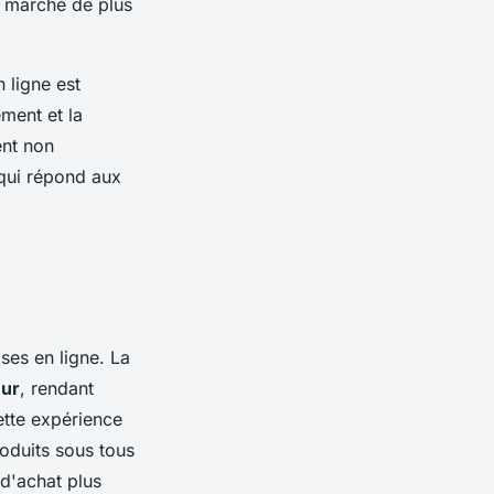
n marché de plus
n ligne est
ement et la
ent non
 qui répond aux
ses en ligne. La
eur
, rendant
ette expérience
roduits sous tous
 d'achat plus