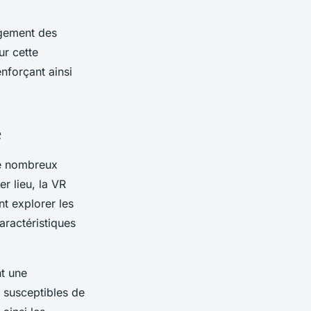
agement des
ur cette
nforçant ainsi
e
e nombreux
r lieu, la VR
nt explorer les
aractéristiques
nt une
 susceptibles de