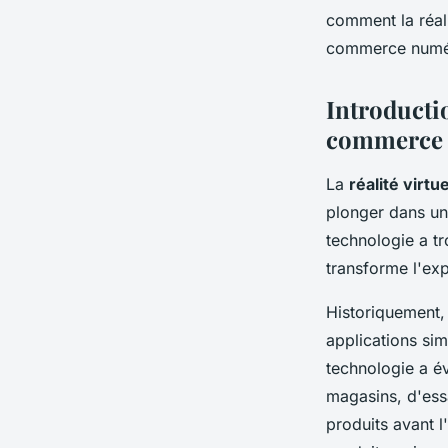
Héloïse
•
9 octobre 2024
•
8 min de lecture
comment la réali
commerce numé
Introductio
commerce
La
réalité virtue
plonger dans un
technologie a t
transforme l'exp
Historiquement, 
applications sim
technologie a é
magasins, d'ess
produits avant l