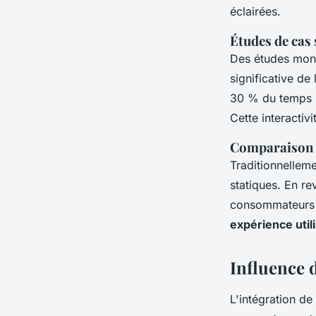
éclairées.
Études de cas 
Des études mont
significative d
30 % du temps pa
Cette interactivi
Comparaison e
Traditionnellem
statiques. En r
consommateurs so
expérience util
Influence d
L'intégration de