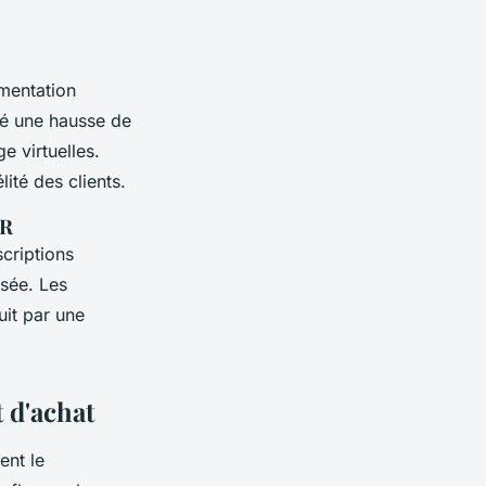
gmentation
vé une hausse de
e virtuelles.
lité des clients.
VR
criptions
isée. Les
uit par une
t d'achat
nt le