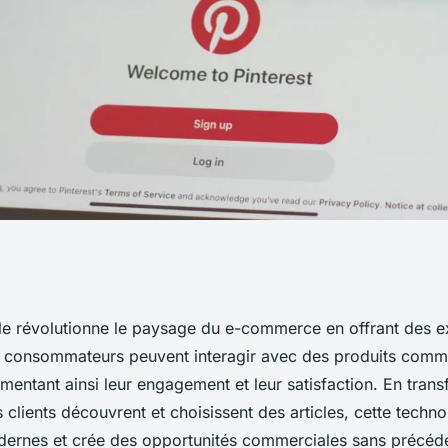
é Virtuelle sur le
uelle révolutionne le paysage du e-commerce en offrant des 
 consommateurs peuvent interagir avec des produits comm
entant ainsi leur engagement et leur satisfaction. En trans
 clients découvrent et choisissent des articles, cette techn
ernes et crée des opportunités commerciales sans précéde