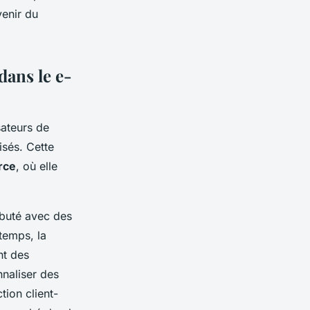
venir du
 dans le e-
sateurs de
isés. Cette
rce
, où elle
ébuté avec des
temps, la
nt des
naliser des
tion client-