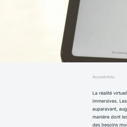
Accueil
›
Actu
ACTU
L'Impact de la Réalit
La réalité virt
immersives. Les
E-commerce
auparavant, augm
manière dont les
des besoins mod