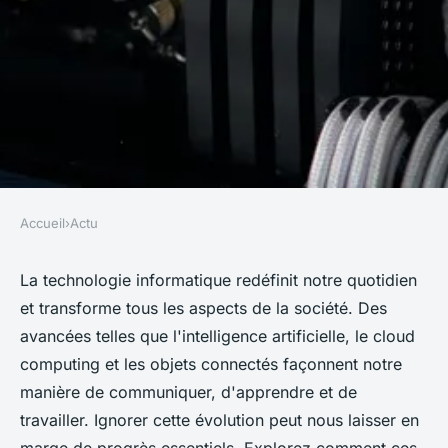
Accueil
›
Actu
ACTU
Comment la technologie
La technologie informatique redéfinit notre quotidien
et transforme tous les aspects de la société. Des
informatique transforme la
avancées telles que l'intelligence artificielle, le cloud
société que vous ne pouvez pas
computing et les objets connectés façonnent notre
ignorer
manière de communiquer, d'apprendre et de
travailler. Ignorer cette évolution peut nous laisser en
Héloïse
•
9 octobre 2024
•
10 min de lecture