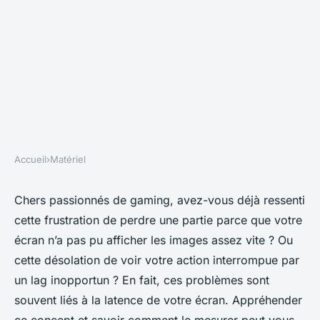
Accueil
›
Matériel
MATÉRIEL
Quelle est l'importance de la
Chers passionnés de gaming, avez-vous déjà ressenti
cette frustration de perdre une partie parce que votre
latence dans les moniteurs
écran n’a pas pu afficher les images assez vite ? Ou
gaming, et comment la
cette désolation de voir votre action interrompue par
mesurer?
un lag inopportun ? En fait, ces problèmes sont
souvent liés à la latence de votre écran. Appréhender
Héloïse
•
18 septembre 2024
•
6 min de lecture