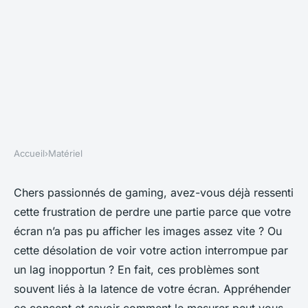
Accueil
›
Matériel
MATÉRIEL
Quelle est l'importance de la
Chers passionnés de gaming, avez-vous déjà ressenti
cette frustration de perdre une partie parce que votre
latence dans les moniteurs
écran n’a pas pu afficher les images assez vite ? Ou
gaming, et comment la
cette désolation de voir votre action interrompue par
mesurer?
un lag inopportun ? En fait, ces problèmes sont
souvent liés à la latence de votre écran. Appréhender
Héloïse
•
18 septembre 2024
•
6 min de lecture