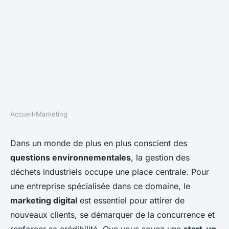
Accueil
›
Marketing
MARKETING
Quelles stratégies de
Dans un monde de plus en plus conscient des
questions environnementales
, la gestion des
marketing digital pour une
déchets industriels occupe une place centrale. Pour
entreprise de services de
une entreprise spécialisée dans ce domaine, le
gestion des déchets
marketing digital
est essentiel pour attirer de
industriels?
nouveaux clients, se démarquer de la concurrence et