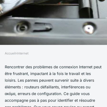
Accueil
›
Internet
INTERNET
Comment résoudre des
Rencontrer des problèmes de connexion Internet peut
être frustrant, impactant à la fois le travail et les
problèmes de connexion
loisirs. Les pannes peuvent survenir suite à divers
Internet ?
éléments : routeurs défaillants, interférences ou
ακόμα, erreurs de configuration. Ce guide vous
Héloïse
•
9 octobre 2024
•
7 min de lecture
accompagne pas à pas pour identifier et résoudre